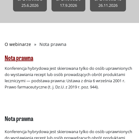
25.6.2026
17.9.2026
26.11.2026
O webinarze
Nota prawna
Ścieżka
nawigacyjna
Nota prawna
Konferencja hybrydowa jest skierowana tylko do osób uprawnionych
do wystawiania recept lub osób prowadzących obrót produktami
leczniczymi — podstawa prawna: Ustawa z dnia 6 września 2001 r.
Prawo farmaceutyczne (t. j. Dz.U. z 2019 r. poz. 944).
Nota prawna
Konferencja hybrydowa jest skierowana tylko do osób uprawnionych
do wystawiania recept lub osób prowadzących obrót produktami