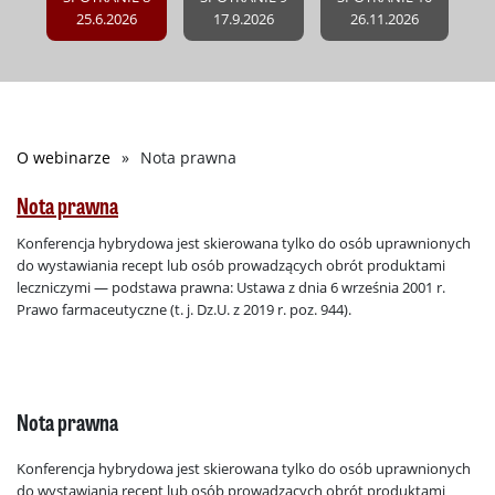
25.6.2026
17.9.2026
26.11.2026
O webinarze
Nota prawna
Ścieżka
nawigacyjna
Nota prawna
Konferencja hybrydowa jest skierowana tylko do osób uprawnionych
do wystawiania recept lub osób prowadzących obrót produktami
leczniczymi — podstawa prawna: Ustawa z dnia 6 września 2001 r.
Prawo farmaceutyczne (t. j. Dz.U. z 2019 r. poz. 944).
Nota prawna
Konferencja hybrydowa jest skierowana tylko do osób uprawnionych
do wystawiania recept lub osób prowadzących obrót produktami